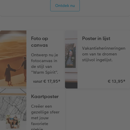
Ontdek nu
Foto op
Poster in lijst
canvas
Vakantieherinneringen
om van te dromen
Ontwerp nu je
stijlvol ingelijst.
fotocanvas in
de stijl van
"Warm Spirit".
€ 17,95
*
€ 13,95
*
vanaf
Kaartposter
Creëer een
gezellige sfeer
met jouw
favoriete
plekje.