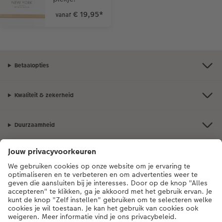
€ 19,95
*
vanaf
Betaalopties
Kwaliteit & zekerheid
Duurzaamheid
Service
Algemeen
Assortiment