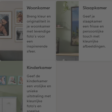
Woonkamer
Slaapkamer
Breng kleur en
Geef je
originaliteit in
slaapkamer
je woonkamer
een frisse en
met levendige
persoonlijke
foto’s voor
touch met
een
kleurrijke
inspirerende
afbeeldingen.
sfeer.
Kinderkamer
Geef de
kinderkamer
een vrolijke en
unieke
uitstraling met
kleurrijke
foto's en
speelse