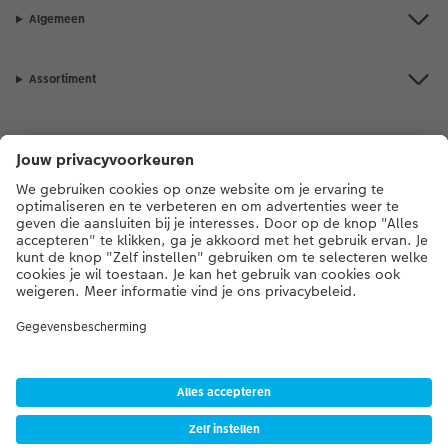
Algemeen
Assortiment
Als je een vraag hebt over een product of bestelling, bel ons dan gerust:
0341-255 472
[ma - vr 9:00 tot 20:00 u | za 9:00 tot 17:00 u | zo 12:00 tot
16:00 u]
* Tenzij anders vermeld, zijn alle vermelde prijzen inclusief btw en exclusief
verwerkings- en verzendkosten.
Prijslijst
|
Algemene voorwaarden
|
Privacy
|
Imprint
|
Toegankelijkheid