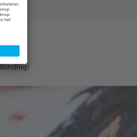
je
lbinding!