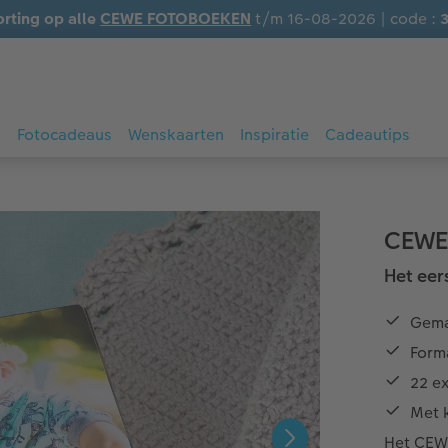
orting op alle
CEWE FOTOBOEKEN
t/m 16-08-2026 | code :
s
Fotocadeaus
Wenskaarten
Inspiratie
Cadeautips
CEWE
Het eer
Gema
Form
22 ex
Met 
Het CEWE