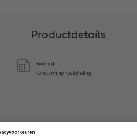
Productdetails
Binding
Kunststof spiraalbinding