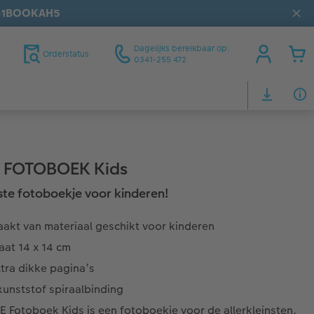
31BOOKAH5
Dagelijks bereikbaar op:
Orderstatus
0341-255 472
 FOTOBOEK Kids
ste fotoboekje voor kinderen!
akt van materiaal geschikt voor kinderen
aat 14 x 14 cm
tra dikke pagina’s
kunststof spiraalbinding
 Fotoboek Kids is een fotoboekje voor de allerkleinsten.