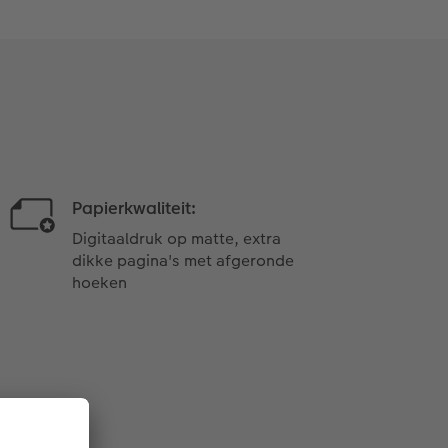
Papierkwaliteit:
Digitaaldruk op matte, extra
dikke pagina's met afgeronde
hoeken