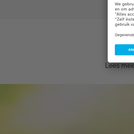
P
Lees mee