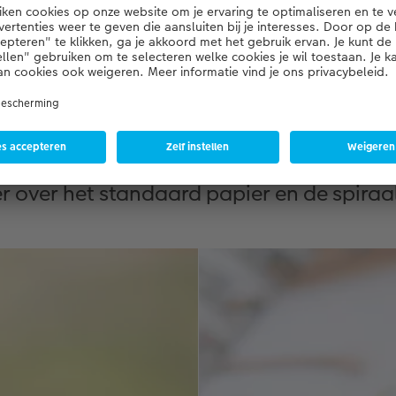
apier en binding op een rijt
r over het standaard papier en de spiraa