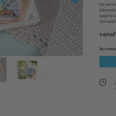
De perfe
bijvoorb
pagina’
spiraalb
vanaf
Nu maken