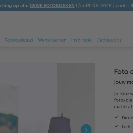
orting op alle
CEWE FOTOBOEKEN
t/m 16-08-2026 | code :
s
Fotocadeaus
Wenskaarten
Inspiratie
Cadeautips
Foto 
Jouw mo
Je foto 
forexpla
matte af
Direc
Licht