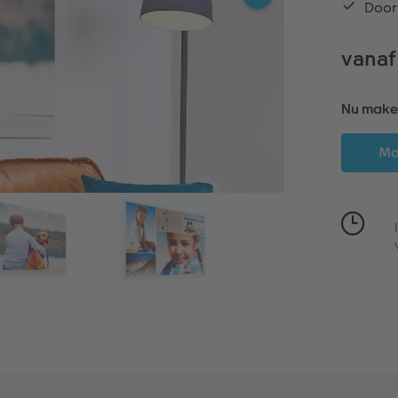
Door
vanaf
Nu maken