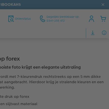
31BOOKAH5
Dagelijks bereikbaar op:
Orderstatus
0341-255 472
op forex
oiste foto krijgt een elegante uitstraling
wordt met 7-kleurendruk rechtstreeks op een 5 mm dikke
at aangebracht. Hierdoor krijg je stralende kleuren en een
werking.
te druk op forex
 en slijtvast materiaal