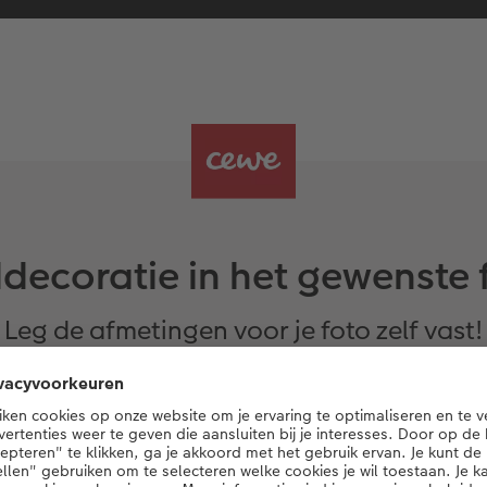
decoratie in het gewenste
Leg de afmetingen voor je foto zelf vast!