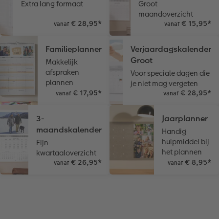
Extra lang formaat
Groot
maandoverzicht
€ 28,95
*
€ 15,95
*
vanaf
vanaf
Familieplanner
Verjaardagskalender
Groot
Makkelijk
afspraken
Voor speciale dagen die
plannen
je niet mag vergeten
€ 17,95
*
€ 28,95
*
vanaf
vanaf
3-
Jaarplanner
maandskalender
Handig
hulpmiddel bij
Fijn
het plannen
kwartaaloverzicht
€ 26,95
*
€ 8,95
*
vanaf
vanaf