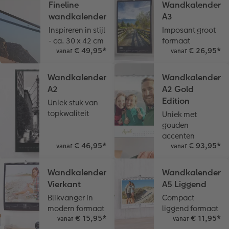
Fineline
Wandkalender
wandkalender
A3
Ontwerpopties
Inspireren in stijl
Imposant groot
- ca. 30 x 42 cm
formaat
Opslag in CEWE myPhotos
€ 49,95
*
€ 26,95
*
vanaf
vanaf
Wandkalender
Wandkalender
A2
A2 Gold
Edition
Uniek stuk van
topkwaliteit
Uniek met
gouden
accenten
€ 46,95
*
€ 93,95
*
vanaf
vanaf
Wandkalender
Wandkalender
Vierkant
A5 Liggend
Blikvanger in
Compact
modern formaat
liggend formaat
€ 15,95
*
€ 11,95
*
vanaf
vanaf