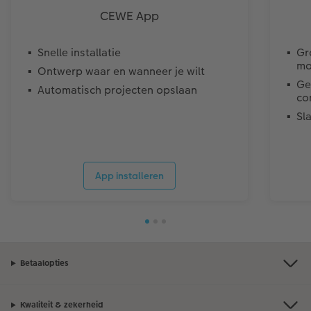
CEWE App
Snelle installatie
Gr
mo
Ontwerp waar en wanneer je wilt
Ge
Automatisch projecten opslaan
co
Sl
App installeren
Betaalopties
Kwaliteit & zekerheid