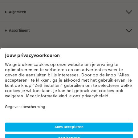
Algemeen
Assortiment
Als je een vraag hebt over een product of bestelling, bel ons dan gerust:
0341-255 472
[ma - vr 9:00 tot 20:00 u | za 9:00 tot 17:00 u | zo 12:00 tot
16:00 u]
* Tenzij anders vermeld, zijn alle vermelde prijzen inclusief btw en exclusief
verwerkings- en verzendkosten.
Prijslijst
|
Algemene voorwaarden
|
Privacy
|
Imprint
|
Toegankelijkheid