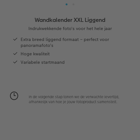
XXL Staand
Square prints
Foto op aluminium
Papiersoorten
School & Kantoor
Kaart met insteekfoto
Huwelijk
Cadeaus voor grootouders
XXL Liggend
Fine art prints
Foto op galerijprint
Fineline wandkalender
Textiel
Trouwkaarten
Huisdieren
Cadeaus voor kinderen
Wandkalender XXL Liggend
Indrukwekkende foto's voor het hele jaar
Compact Liggend
Mini prints
Foto op forex
Om op te schrijven
Fotomagneten
Babykaarten
Woondecoratietips
Cadeaus voor dieren
 & App
Extra breed liggend formaat – perfect voor
panoramafoto's
Kids
Foto in lijst
Foto op hout
Met designs
Telefoonhoesjes
Verjaardagskaarten
Fotoboektips
Duurzamere cadeaus
en
Hoge kwaliteit
Variabele startmaand
Papiersoorten
Premium poster
Foto op hexxas
Alle extra's
Fotogeschenkbox
Communiekaarten
Fotografietips
Kaftsoorten
Fotosets
Meerluik
Art Prints
Alle thema's
CEWE myPhotos
Mogelijkheden
Fotostickers
Wanddecoratie in lijst
Met reliëfopdruk
Videotutorials
In de volgende stap tonen we de verwachte levertijd,
afhankelijk van hoe je jouw fotoproduct samenstelt.
Reliëfopdruk
Fotobox
Alle extra's
Fotowedstrijden
Alle extra's
Alle extra's
Tipa Awards
Art Collection