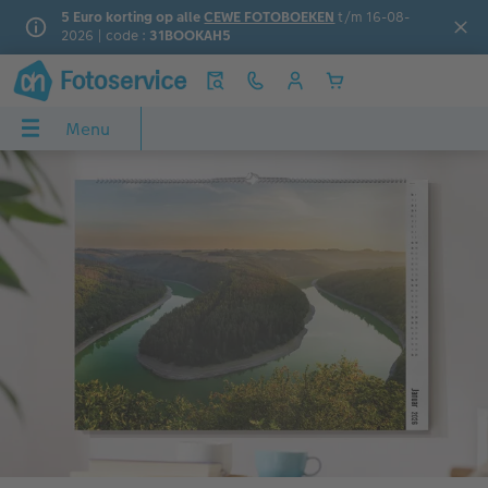
5 Euro korting op alle
CEWE FOTOBOEKEN
t/m 16-08-
2026 | code :
31BOOKAH5
Menu
Menu
CEWE FOTOBOEK
Foto's
Wanddecoratie
Fotokalenders
Fotocadeaus
Wenskaarten
Inspiratie
Cadeautips
OEK
Fotoboek maken
Foto's bestellen
Alle wanddecoratie
Alle fotocadeaus
Alle wenskaarten
Stedentrip
Alle cadeautips
Wandkalenders
ie
Large Staand
Foto afdrukken 10x15
Foto op canvas
Afsprakenkalenders
Woondecoratie
Dubbele kaarten
Gezinsvakantie
Snel gemaakt
s
Large Liggend
Fotovergrotingen
Foto op premium poster
Bureaukalenders
Puzzels
Ansichtkaarten
Jaarboek maken
Cadeaus tot €25
Medium
Retro prints
Fotocollage
Agenda's
Drinkbekers
Direct versturen
Baby & Kind
Cadeaus voor hem
XL
Mini retro prints
Foto op acrylglas
Verjaardagskalenders
Speelgoed
Menu- en tafelkaarten
Familie
Cadeaus voor haar