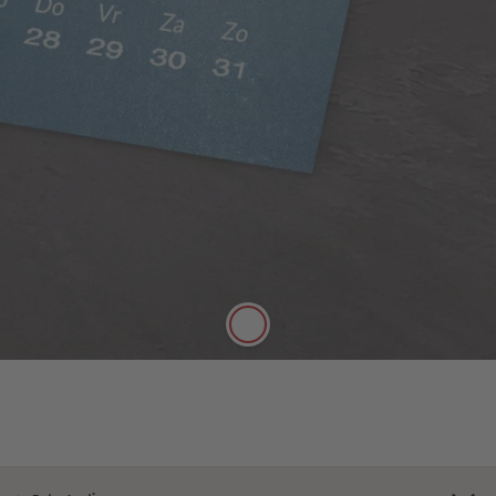
Zijdeglans papier
Rijke kleuren, matte uitstraling
Het zijdeglans papier heeft een dikte van 250 g/m²
en een mat oppervlak. Het kan daarom goed met
stiften worden beschreven.
Lees meer