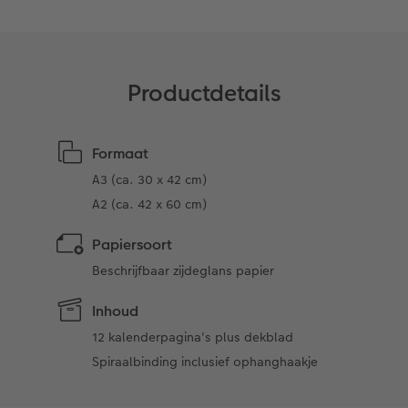
Ontwerpopties
Opslag in CEWE myPhotos
Productdetails
Formaat
A3 (ca. 30 x 42 cm)
A2 (ca. 42 x 60 cm)
Papiersoort
Beschrijfbaar zijdeglans papier
Inhoud
12 kalenderpagina's plus dekblad
Spiraalbinding inclusief ophanghaakje