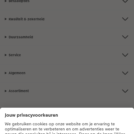
Betaalopties
Kwaliteit & zekerheid
Duurzaamheid
Service
Algemeen
Assortiment