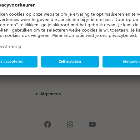
Een ogenblik geduld...
Kwaliteit & zekerheid
Algemeen