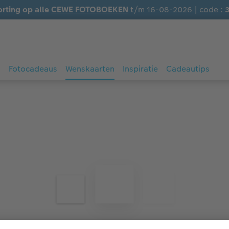
orting op alle
CEWE FOTOBOEKEN
t/m 16-08-2026 | code :
s
Fotocadeaus
Wenskaarten
Inspiratie
Cadeautips