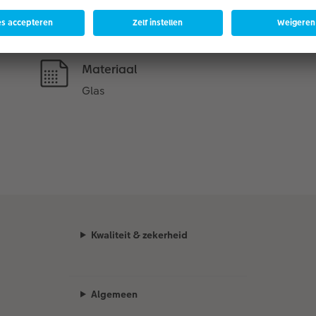
Productdetails
Materiaal
Glas
Kwaliteit & zekerheid
Algemeen