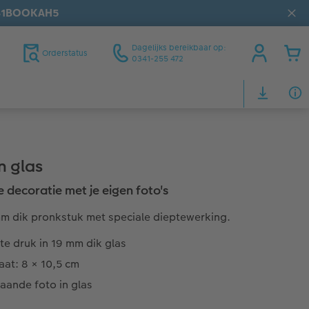
31BOOKAH5
Dagelijks bereikbaar op:
Orderstatus
0341-255 472
n glas
le decoratie met je eigen foto's
m dik pronkstuk met speciale dieptewerking.
te druk in 19 mm dik glas
aat: 8 × 10,5 cm
taande foto in glas