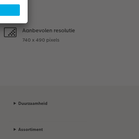
Aanbevolen resolutie
740 x 490 pixels
Duurzaamheid
Assortiment