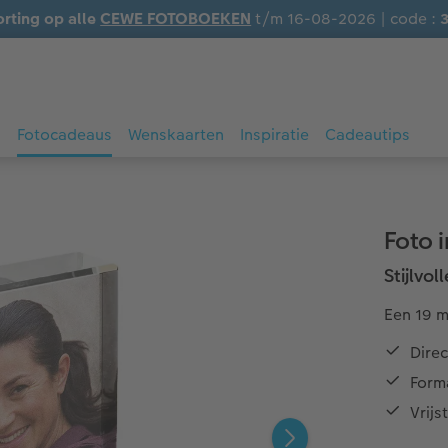
orting op alle
CEWE FOTOBOEKEN
t/m 16-08-2026 | code :
s
Fotocadeaus
Wenskaarten
Inspiratie
Cadeautips
Foto i
Stijlvol
Een 19 m
Direc
Form
Vrijs