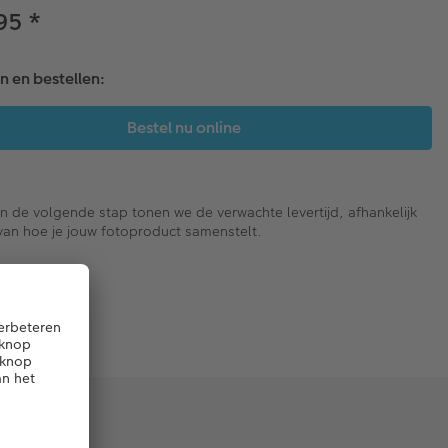
,95
*
 en bestellen:
In de volgende stap tonen we de verwachte levertijd, afhankelijk
van hoe je jouw fotoproduct samenstelt.