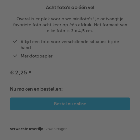
XXL Staand
Square prints
Foto op aluminium
Papiersoorten
School & Kantoor
Kaart met insteekfoto
Huwelijk
Cadeaus voor grootouders
Acht foto's op één vel
XXL Liggend
Fine art prints
Foto op galerijprint
Fineline wandkalender
Textiel
Trouwkaarten
Huisdieren
Cadeaus voor kinderen
Overal is er plek voor onze minifoto's! Je ontvangt je
favoriete foto acht keer op één afdruk. Het formaat van
elke foto is 3 x 4,5 cm.
Compact Liggend
Mini prints
Foto op forex
Om op te schrijven
Fotomagneten
Babykaarten
Woondecoratietips
Cadeaus voor dieren
 & App
Altijd een foto voor verschillende situaties bij de
hand
Kids
Foto in lijst
Foto op hout
Met designs
Telefoonhoesjes
Verjaardagskaarten
Fotoboektips
Duurzamere cadeaus
en
Merkfotopapier
Papiersoorten
Premium poster
Foto op hexxas
Alle extra's
Fotogeschenkbox
Communiekaarten
Fotografietips
€ 2,25
*
Kaftsoorten
Fotosets
Meerluik
Art Prints
Alle thema's
CEWE myPhotos
Nu maken en bestellen:
Mogelijkheden
Fotostickers
Wanddecoratie in lijst
Met reliëfopdruk
Videotutorials
Reliëfopdruk
Fotobox
Alle extra's
Fotowedstrijden
Alle extra's
Alle extra's
Tipa Awards
Verwachte levertijd:
7 werkdagen
Art Collection