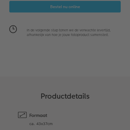
Alle extra's
Alle extra's
Tipa Awards
Art Collection
In de volgende stap tonen we de verwachte levertijd,
Ontwerpopties
afhankelijk van hoe je jouw fotoproduct samenstelt.
Opslag in CEWE myPhotos
Productdetails
Formaat
ca. 43x37cm