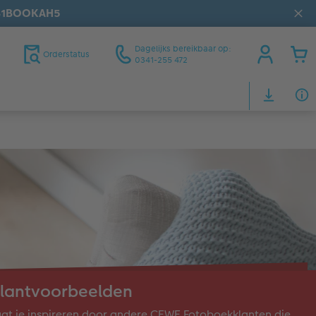
31BOOKAH5
Dagelijks bereikbaar op:
Orderstatus
0341-255 472
lantvoorbeelden
at je inspireren door andere CEWE Fotoboekklanten die