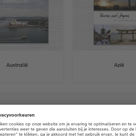
Australië
Azië
De CEWE Community
Ontdek prachtige klantvoorbeelden