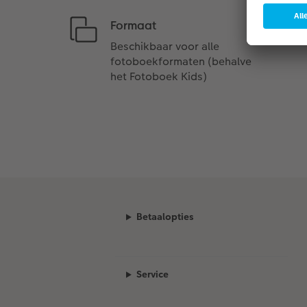
Formaat
Beschikbaar voor alle
fotoboekformaten (behalve
het Fotoboek Kids)
Betaalopties
Service