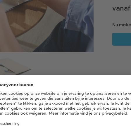
vanaf
Nu maken
Productdetails