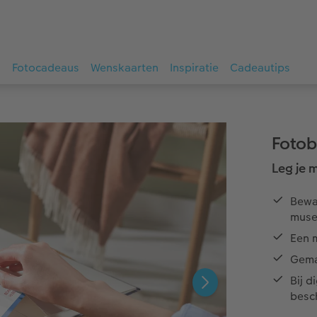
s
Fotocadeaus
Wenskaarten
Inspiratie
Cadeautips
Fotob
Leg je 
Bewaa
muse
Een 
Gema
Bij d
besc