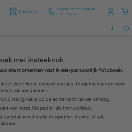
Dagelijks bereikbaar op:
Orderstatus
0341-255 472
oek met insteekvak
mooiste momenten vast in één persoonlijk fotoboek.
r je vliegtickets, concertkaartjes, toegangskaarten voor
a enz. als aandenken.
mooi, stevig vakje op de achterkant van de omslag.
akt van hetzelfde papier als het voorblad.
igitaaldruk in wit en bij fotopapier in zwart of wit
hikbaar.