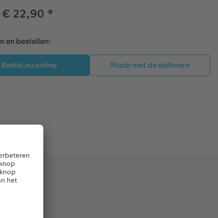
 € 22,90
*
 en bestellen: