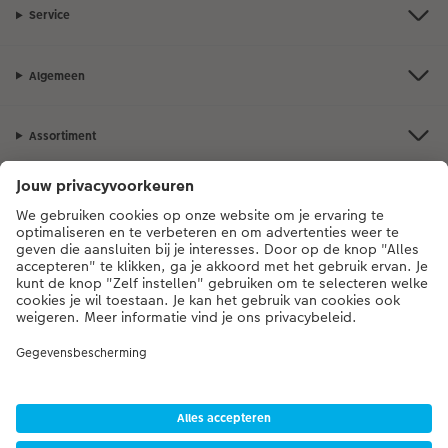
Service
Algemeen
Assortiment
Als je een vraag hebt over een product of bestelling, bel ons dan gerust:
0341-255 472
[ma - vr 9:00 tot 20:00 u | za 9:00 tot 17:00 u | zo 12:00 tot
16:00 u]
* Tenzij anders vermeld, zijn alle vermelde prijzen inclusief btw en exclusief
verwerkings- en verzendkosten.
Prijslijst